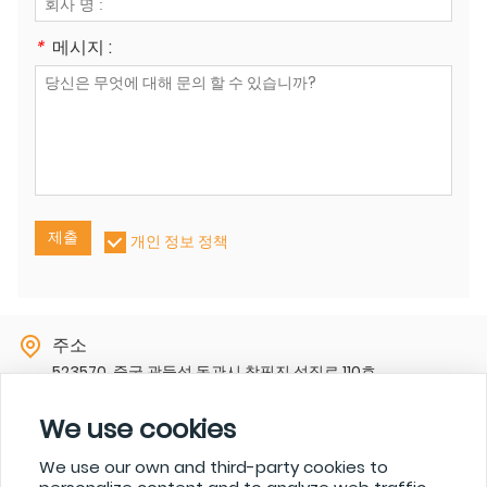
*
메시지 :
제출
개인 정보 정책
주소
523570, 중국 광둥성 동관시 창핑진 성징로 110호
EMAIL
We use cookies
sharon@zk-itech.com
전화
We use our own and third-party cookies to